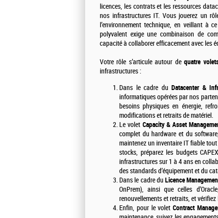
licences, les contrats et les ressources datac
nos infrastructures IT. Vous jouerez un rôl
l’environnement technique, en veillant à ce
polyvalent exige une combinaison de compé
capacité à collaborer efficacement avec les éq
Votre rôle s’articule autour de
quatre volet
infrastructures :
Dans le cadre du
Datacenter & Infr
informatiques opérées par nos partena
besoins physiques en énergie, refroi
modifications et retraits de matériel.
Le volet
Capacity & Asset Manageme
complet du hardware et du software, 
maintenez un inventaire IT fiable tout
stocks, préparez les budgets CAPEX
infrastructures sur 1 à 4 ans en colla
des standards d’équipement et du cat
Dans le cadre du
Licence Managemen
OnPrem), ainsi que celles d’Oracl
renouvellements et retraits, et vérifi
Enfin, pour le volet
Contract Manag
maintenance, suivez les engagements c