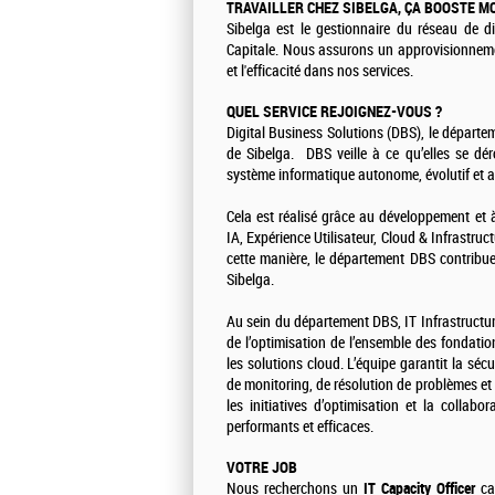
TRAVAILLER CHEZ SIBELGA, ÇA BOOSTE MO
Sibelga est le gestionnaire du réseau de di
Capitale. Nous assurons un approvisionnemen
et l'efficacité dans nos services.
QUEL SERVICE REJOIGNEZ-VOUS ?
Digital Business Solutions (DBS), le départem
de Sibelga. DBS veille à ce qu’elles se dér
système informatique autonome, évolutif et a
Cela est réalisé grâce au développement et à
IA, Expérience Utilisateur, Cloud & Infrastruc
cette manière, le département DBS contribue 
Sibelga.
Au sein du département DBS, IT Infrastructur
de l’optimisation de l’ensemble des fondation
les solutions cloud. L’équipe garantit la sécur
de monitoring, de résolution de problèmes et d
les initiatives d’optimisation et la collabo
performants et efficaces.
VOTRE JOB
Nous recherchons un
IT Capacity Officer
cap