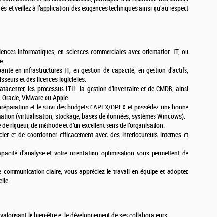
 et veillez à l’application des exigences techniques ainsi qu’au respect
ciences informatiques, en sciences commerciales avec orientation IT, ou
e.
nte en infrastructures IT, en gestion de capacité, en gestion d’actifs,
sseurs et des licences logicielles.
tacenter, les processus ITIL, la gestion d’inventaire et de CMDB, ainsi
t, Oracle, VMware ou Apple.
 préparation et le suivi des budgets CAPEX/OPEX et possédez une bonne
tion (virtualisation, stockage, bases de données, systèmes Windows).
 de rigueur, de méthode et d’un excellent sens de l’organisation.
ier et de coordonner efficacement avec des interlocuteurs internes et
capacité d’analyse et votre orientation optimisation vous permettent de
 communication claire, vous appréciez le travail en équipe et adoptez
lle.
, valorisant le bien-être et le développement de ses collaborateurs.