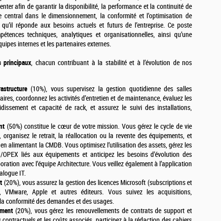
enter afin de garantir la disponibilité, la performance et la continuité de
e central dans le dimensionnement, la conformité et l’optimisation de
 qu’il réponde aux besoins actuels et futurs de l’entreprise. Ce poste
tences techniques, analytiques et organisationnelles, ainsi qu’une
uipes internes et les partenaires externes.
s principaux
, chacun contribuant à la stabilité et à l’évolution de nos
astructure
(10%), vous supervisez la gestion quotidienne des salles
ires, coordonnez les activités d’entretien et de maintenance, évaluez les
dissement et capacité de rack, et assurez le suivi des installations,
nt
(50%) constitue le cœur de votre mission. Vous gérez le cycle de vie
organisez le retrait, la réallocation ou la revente des équipements, et
 en alimentant la CMDB. Vous optimisez l’utilisation des assets, gérez les
/OPEX liés aux équipements et anticipez les besoins d’évolution des
boration avec l’équipe Architecture. Vous veillez également à l’application
alogue IT.
t
(20%), vous assurez la gestion des licences Microsoft (subscriptions et
e, VMware, Apple et autres éditeurs. Vous suivez les acquisitions,
ez la conformité des demandes et des usages.
ement
(20%), vous gérez les renouvellements de contrats de support et
ontractuels et les coûts associés, participez à la rédaction des cahiers