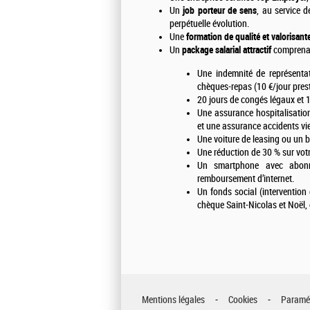
Un
job porteur de sens
, au service d
perpétuelle évolution.
Une
formation de qualité et valorisant
Un
package salarial attractif
comprenan
Une indemnité de représenta
chèques-repas (10 €/jour prest
20 jours de congés légaux et 1
Une assurance hospitalisatio
et une assurance accidents vie
Une voiture de leasing ou un b
Une réduction de 30 % sur votr
Un smartphone avec abonne
remboursement d’internet.
Un fonds social (intervention 
chèque Saint-Nicolas et Noël, e
Mentions légales
Cookies
Paramét