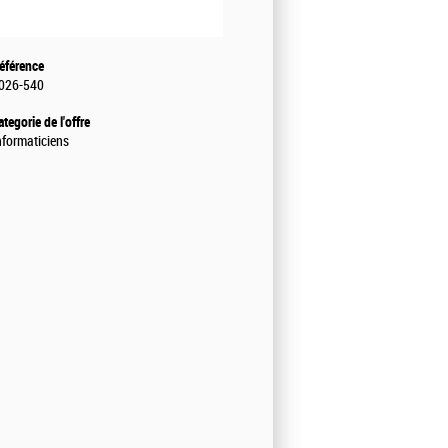
éférence
026-540
ategorie de l'offre
nformaticiens