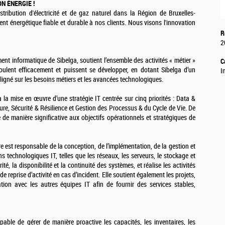
N ÉNERGIE !
stribution d'électricité et de gaz naturel dans la Région de Bruxelles-
t énergétique fiable et durable à nos clients. Nous visons l'innovation
R
2
ent informatique de Sibelga, soutient l’ensemble des activités « métier »
C
oulent efficacement et puissent se développer, en dotant Sibelga d’un
I
ligné sur les besoins métiers et les avancées technologiques.
 la mise en œuvre d’une stratégie IT centrée sur cinq priorités : Data &
ture, Sécurité & Résilience et Gestion des Processus & du Cycle de Vie. De
de manière significative aux objectifs opérationnels et stratégiques de
e est responsable de la conception, de l’implémentation, de la gestion et
s technologiques IT, telles que les réseaux, les serveurs, le stockage et
ité, la disponibilité et la continuité des systèmes, et réalise les activités
e reprise d’activité en cas d’incident. Elle soutient également les projets,
ration avec les autres équipes IT afin de fournir des services stables,
able de gérer de manière proactive les capacités, les inventaires, les