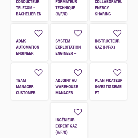
CONDUCTEUR
FORMATEUR
COLLABORATEUR
TELECOM -
TECHNIQUE
ENERGY
BACHELIER EN
(H/F/X)
SHARING
ÉLECTRONIQUE
(H/F/X)
JUNIOR (H/F/X)
ADMS
SYSTEM
INSTRUCTEUR
AUTOMATION
EXPLOITATION
GAZ (H/F/X)
ENGINEER
ENGINEER –
(H/F/X)
SAP BC
MEMBER
(H/F/X)
TEAM
ADJOINT AU
PLANIFICATEUR
MANAGER
WAREHOUSE
INVESTISSEMENT
CUSTOMER
MANAGER
ET
(H/F/X)
(H/F/X)
MAINTENANCES
(H/F/X)
INGÉNIEUR
EXPERT GAZ
(H/F/X)