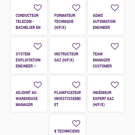
CONDUCTEUR
FORMATEUR
ADMS
TELECOM -
TECHNIQUE
AUTOMATION
BACHELIER EN
(H/F/X)
ENGINEER
ÉLECTRONIQUE
(H/F/X)
JUNIOR (H/F/X)
SYSTEM
INSTRUCTEUR
TEAM
EXPLOITATION
GAZ (H/F/X)
MANAGER
ENGINEER –
CUSTOMER
SAP BC
(H/F/X)
MEMBER
(H/F/X)
ADJOINT AU
PLANIFICATEUR
INGÉNIEUR
WAREHOUSE
INVESTISSEMENT
EXPERT GAZ
MANAGER
ET
(H/F/X)
(H/F/X)
MAINTENANCES
(H/F/X)
8 TECHNICIENS