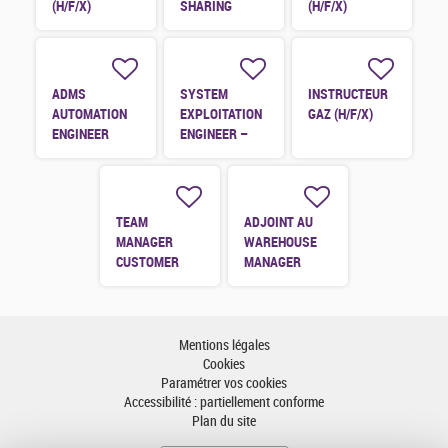
(H/F/X)
SHARING
(H/F/X)
(H/F/X)
ADMS
SYSTEM
INSTRUCTEUR
AUTOMATION
EXPLOITATION
GAZ (H/F/X)
ENGINEER
ENGINEER –
(H/F/X)
SAP BC
MEMBER
(H/F/X)
TEAM
ADJOINT AU
MANAGER
WAREHOUSE
CUSTOMER
MANAGER
(H/F/X)
(H/F/X)
Mentions légales
Cookies
Paramétrer vos cookies
Accessibilité : partiellement conforme
Plan du site