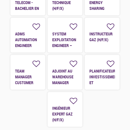
TELECOM -
TECHNIQUE
ENERGY
BACHELIER EN
(H/F/X)
SHARING
ÉLECTRONIQUE
(H/F/X)
JUNIOR (H/F/X)
ADMS
SYSTEM
INSTRUCTEUR
AUTOMATION
EXPLOITATION
GAZ (H/F/X)
ENGINEER
ENGINEER –
(H/F/X)
SAP BC
MEMBER
(H/F/X)
TEAM
ADJOINT AU
PLANIFICATEUR
MANAGER
WAREHOUSE
INVESTISSEMENT
CUSTOMER
MANAGER
ET
(H/F/X)
(H/F/X)
MAINTENANCES
(H/F/X)
INGÉNIEUR
EXPERT GAZ
(H/F/X)