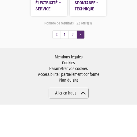
ÉLECTRICITÉ –
SPONTANEE -
SERVICE
TECHNIQUE
CONSTRUCTION
(H/F/X)
(H/F/X)
Nombre de résultats :
22 offre(s)
1
2
3
Mentions légales
Cookies
Paramétrer vos cookies
Accessibilité : partiellement conforme
Plan du site
Aller en haut